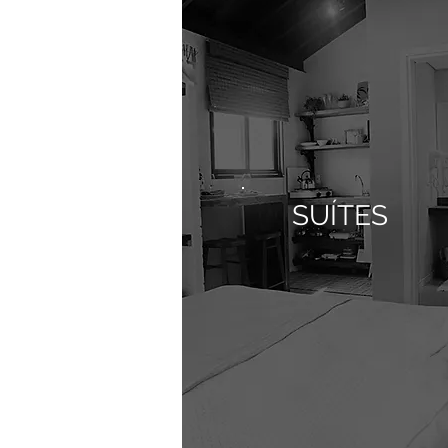
SUÍTES