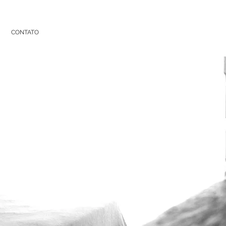
CONTATO