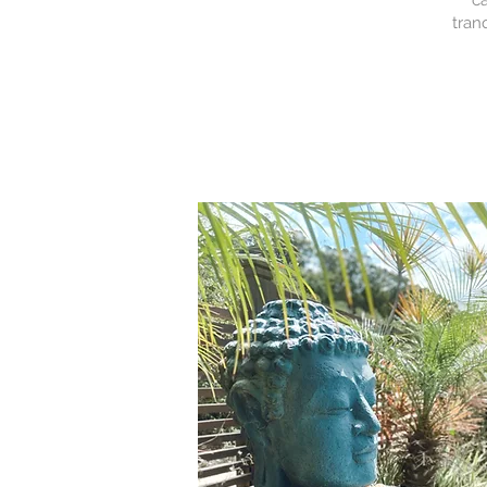
c
tran